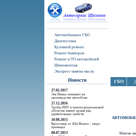
Автомобильное ГБО
Диагностика
Кузовной ремонт
Ремонт бамперов
Ремонт и ТО автомобилей
Шиномонтаж
Экспресс-замена масла
Новости
ГБО
27.02.2017
Эль Ниньо повлияет на
производство автообуви
27.12.2016
Трубы ППУ в пенополиуретановой
оболочке имеют целый ряд
удивительных свойств
АВТОМОБИ
10.08.2015
Кроссовер от Alfa Romeo - скоро
премьера
08.07.2013
Многие на