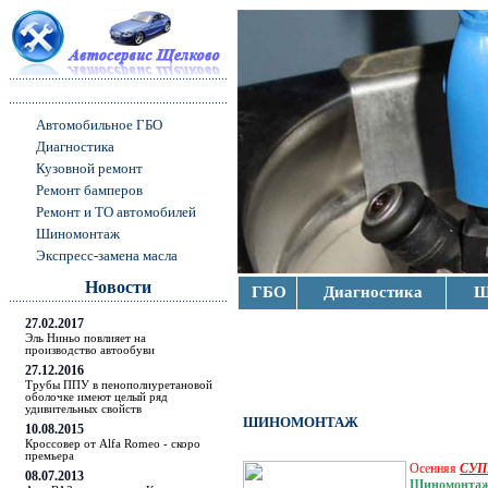
Автомобильное ГБО
Диагностика
Кузовной ремонт
Ремонт бамперов
Ремонт и ТО автомобилей
Шиномонтаж
Экспресс-замена масла
Новости
ГБО
Диагностика
Ш
27.02.2017
Эль Ниньо повлияет на
производство автообуви
27.12.2016
Трубы ППУ в пенополиуретановой
оболочке имеют целый ряд
удивительных свойств
ШИНОМОНТАЖ
10.08.2015
Кроссовер от Alfa Romeo - скоро
премьера
Осенняя
СУП
08.07.2013
Шиномонтаж