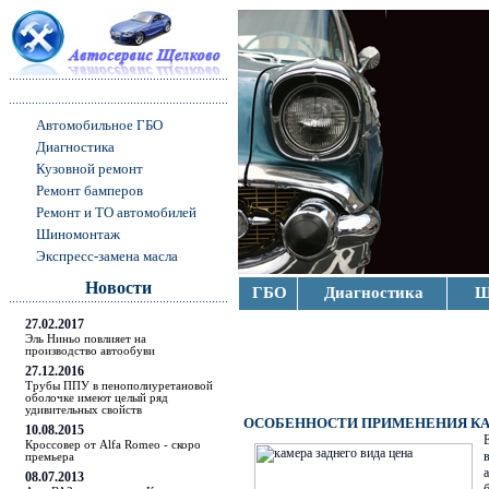
Автомобильное ГБО
Диагностика
Кузовной ремонт
Ремонт бамперов
Ремонт и ТО автомобилей
Шиномонтаж
Экспресс-замена масла
Новости
ГБО
Диагностика
Ш
27.02.2017
Эль Ниньо повлияет на
производство автообуви
27.12.2016
Трубы ППУ в пенополиуретановой
оболочке имеют целый ряд
удивительных свойств
ОСОБЕННОСТИ ПРИМЕНЕНИЯ КА
10.08.2015
Кроссовер от Alfa Romeo - скоро
премьера
08.07.2013