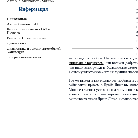
АвтоВАЗ распродает «Калины»
Информация
Шиномонтаж
Автомобильное ГБО
Ремонт и диагностика ВАЗ в
Щелково
Ремонт и ТО автомобилей
Диагностика
Диагностика и ремонт автомобилей
Volkswagen
Экспресс-замена масла
не попадет в пробку. Но электрички ходя
минивэна с водителем
, как вариант добрат
что наши электрички в большинстве своем 
Поэтому электричка – это не лучший способ 
Где же выход и как можно без проблем и с
сайте такси, причем в Драйв Люкс вы може
Многие клиенты уже много лет именно так 
акциях. Такси – это комфортный и выгодны
заказывайте такси Драйв Люкс, и становите