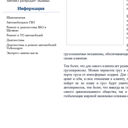
АвтоВАЗ распродает «Калины»
Информация
Шиномонтаж
Автомобильное ГБО
Ремонт и диагностика ВАЗ в
Щелково
Ремонт и ТО автомобилей
Диагностика
Диагностика и ремонт автомобилей
Volkswagen
Экспресс-замена масла
грузозахватные механизмы, обеспечивающие 
своим клиентам.
Тем более, что для самого клиента нет разн
грузоперевозке. Можно перевезти груз в 
порчу груза от атмосферных осадков. Для з
ценит и себя, и свое отношение к клиенту, 
пойдет не по плану и груз будет уничт
автоперевозок, тем более, что никогда на
самого цивилизованного общества, так и
глобализация мировой экономики основана 