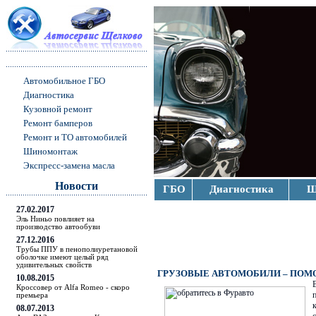
Автомобильное ГБО
Диагностика
Кузовной ремонт
Ремонт бамперов
Ремонт и ТО автомобилей
Шиномонтаж
Экспресс-замена масла
Новости
ГБО
Диагностика
Ш
27.02.2017
Эль Ниньо повлияет на
производство автообуви
27.12.2016
Трубы ППУ в пенополиуретановой
оболочке имеют целый ряд
удивительных свойств
ГРУЗОВЫЕ АВТОМОБИЛИ – ПОМ
10.08.2015
Кроссовер от Alfa Romeo - скоро
премьера
08.07.2013