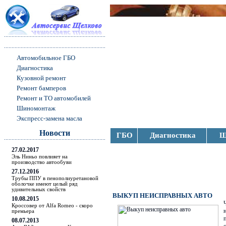
Автомобильное ГБО
Диагностика
Кузовной ремонт
Ремонт бамперов
Ремонт и ТО автомобилей
Шиномонтаж
Экспресс-замена масла
Новости
ГБО
Диагностика
Ш
27.02.2017
Эль Ниньо повлияет на
производство автообуви
27.12.2016
Трубы ППУ в пенополиуретановой
оболочке имеют целый ряд
удивительных свойств
ВЫКУП НЕИСПРАВНЫХ АВТО
10.08.2015
Кроссовер от Alfa Romeo - скоро
премьера
08.07.2013