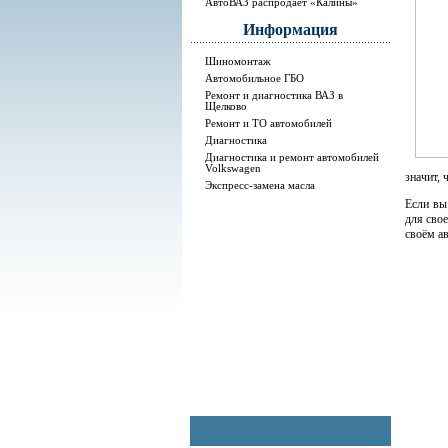
АвтоВАЗ распродает «Калины»
Информация
Шиномонтаж
Автомобильное ГБО
Ремонт и диагностика ВАЗ в
Щелково
Ремонт и ТО автомобилей
Диагностика
Диагностика и ремонт автомобилей
Volkswagen
значит,
Экспресс-замена масла
Если вы
для сво
своём а