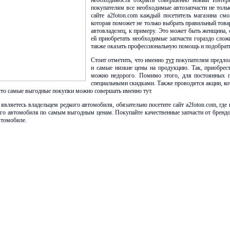
необходимость открыть совершенно новый Интерн
покупателям все необходимые автозапчасти не толь
сайте a2foton.com каждый посетитель магазина см
которая поможет не только выбрать правильный товар
автовладелец, к примеру. Это может быть женщина, 
ей приобретать необходимые запчасти гораздо слож
также оказать профессиональную помощь и подобрать
Стоит отметить, что именно
тут
покупателям предлож
и самые низкие цены на продукцию. Так, приобрес
можно недорого. Помимо этого, для постоянных по
специальными скидками. Также проводятся акции, ко
 что самые выгодные покупки можно совершать именно тут.
 являетесь владельцем редкого автомобиля, обязательно посетите сайт a2foton.com, гд
его автомобиля по самым выгодным ценам. Покупайте качественные запчасти от брендо
втомобиле.