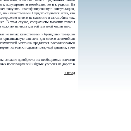
ет-магазин, который сможет предложить своим
ко к популярным автомобилям, но и к редким. На
ожет получить квалифицированную консультацию,
, но и качественный. Нередко случается и так, что
совершенно ничего не смыслить в автомобиле так,
нее. В этом случае, специалисты магазина готовы
 нужную запчасть для той или иной марки авто.
ат не только качественный и брендовый товар, но
ти оригинальную запчасть для своего автомобиля
купателей магазина предлагает воспользоваться
торые позволяют сделать товар ещё дешевле, а это
е вы сможете приобрести все необходимые запчасти
вых производителей и будьте уверены на дороге в
« назад