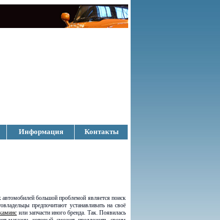
Информация
Контакты
х автомобилей большой проблемой является поиск
товладельцы предпочитают устанавливать на своё
 каминс
или запчасти иного бренда. Так. Появилась