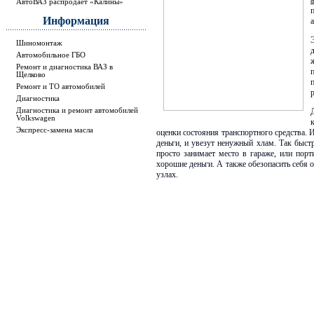
АвтоВАЗ распродает «Калины»
Информация
Шиномонтаж
Автомобильное ГБО
Ремонт и диагностика ВАЗ в
Щелково
Ремонт и ТО автомобилей
Диагностика
Диагностика и ремонт автомобилей
Volkswagen
Экспресс-замена масла
оценки состояния транспортного средства. И
деньги, и увезут ненужный хлам. Так быст
просто занимает место в гараже, или порт
хорошие деньги. А также обезопасить себя 
узлах.