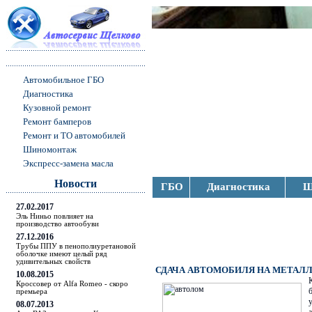
Автомобильное ГБО
Диагностика
Кузовной ремонт
Ремонт бамперов
Ремонт и ТО автомобилей
Шиномонтаж
Экспресс-замена масла
Новости
ГБО
Диагностика
Ш
27.02.2017
Эль Ниньо повлияет на
производство автообуви
27.12.2016
Трубы ППУ в пенополиуретановой
оболочке имеют целый ряд
удивительных свойств
СДАЧА АВТОМОБИЛЯ НА МЕТАЛ
10.08.2015
Кроссовер от Alfa Romeo - скоро
премьера
08.07.2013