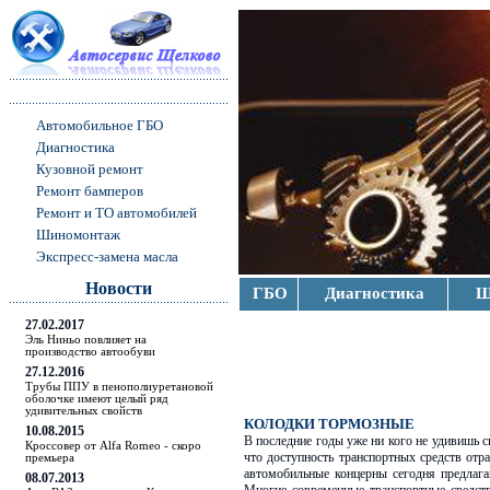
Автомобильное ГБО
Диагностика
Кузовной ремонт
Ремонт бамперов
Ремонт и ТО автомобилей
Шиномонтаж
Экспресс-замена масла
Новости
ГБО
Диагностика
Ш
27.02.2017
Эль Ниньо повлияет на
производство автообуви
27.12.2016
Трубы ППУ в пенополиуретановой
оболочке имеют целый ряд
удивительных свойств
КОЛОДКИ ТОРМОЗНЫЕ
10.08.2015
В последние годы уже ни кого не удивишь 
Кроссовер от Alfa Romeo - скоро
что доступность транспортных средств отр
премьера
автомобильные концерны сегодня предла
08.07.2013