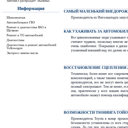
АвтоВАЗ распродает «Калины»
Информация
САМЫЙ МАЛЕНЬКИЙ ВНЕДОРОЖН
Производитель из Ингольштадта запуст
Шиномонтаж
Автомобильное ГБО
Ремонт и диагностика ВАЗ в
Щелково
КАК УХАЖИВАТЬ ЗА АВТОМОБ
Ремонт и ТО автомобилей
Все цивилизованные люди ухаживают за
Диагностика
считают чудаком, поскольку многие ав
Диагностика и ремонт автомобилей
очень ошибочное. Покрышки и диски 
Volkswagen
ухоженный внешний вид это далеко не 
Экспресс-замена масла
ВОССТАНОВЛЕНИЕ СЦЕПЛЕНИЯ 
Технически, более-менее все совреме
комплектацией, а также такими поняти
производителя, все же могут иметь це
полный электропакет. Тем не менее, ес
она, практически у всех машин выгл
автомобилю окажут помощь квалифиц
ВОЗМОЖНОСТИ ТЮНИНГА ТОЙОТ
Производитель Toyota в конце прошл
безопасности установлены со всех ст
салона. До сих пор эта модель считае