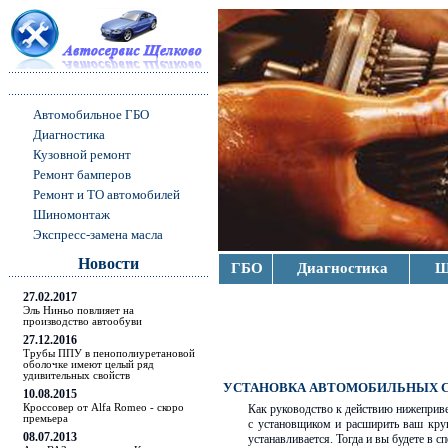
Автомобильное ГБО
Диагностика
Кузовной ремонт
Ремонт бамперов
Ремонт и ТО автомобилей
Шиномонтаж
Экспресс-замена масла
Новости
ГБО
Диагностика
Ш
27.02.2017
Эль Ниньо повлияет на
производство автообуви
27.12.2016
Трубы ППУ в пенополиуретановой
оболочке имеют целый ряд
удивительных свойств
УСТАНОВКА АВТОМОБИЛЬНЫХ С
10.08.2015
Кроссовер от Alfa Romeo - скоро
Как руководство к действию нижеприве
премьера
с установщиком и расширить ваш круг
08.07.2013
устанавливается. Тогда и вы будете в с